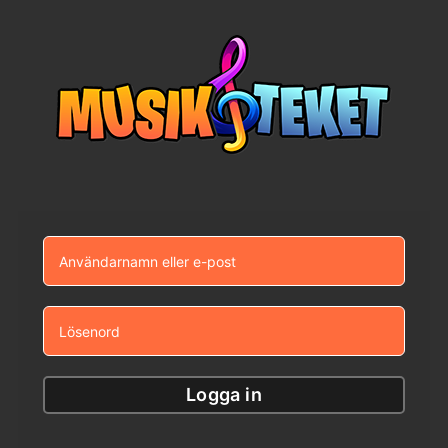
Fortsätt
till
innehållet
Logga in