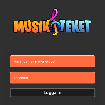
Fortsätt
till
innehållet
Logga in