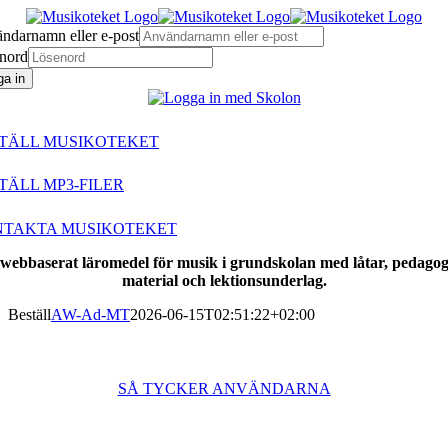
Fortsätt
till
ndarnamn eller e-post
innehållet
nord
ga in
TÄLL MUSIKOTEKET
TÄLL MP3-FILER
TAKTA MUSIKOTEKET
 webbaserat läromedel för musik i grundskolan med låtar, pedagog
material och lektionsunderlag.
Beställ
AW-Ad-MT
2026-06-15T02:51:22+02:00
SÅ TYCKER ANVÄNDARNA