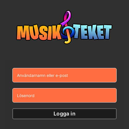
Fortsätt
till
innehållet
Logga in