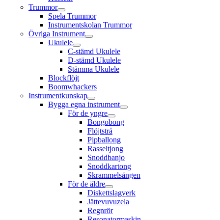
Trummor
Spela Trummor
Instrumentskolan Trummor
Övriga Instrument
Ukulele
C-stämd Ukulele
D-stämd Ukulele
Stämma Ukulele
Blockflöjt
Boomwhackers
Instrumentkunskap
Bygga egna instrument
För de yngre
Bongobong
Flöjtstrå
Pipballong
Rasseltjong
Snoddbanjo
Snoddkartong
Skrammelsången
För de äldre
Diskettslagverk
Jättevuvuzela
Regnrör
Resonatormaskin