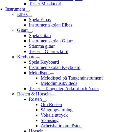
Tester Musikteori
Instrument
Elbas
Spela Elbas
Instrumentskolan Elbas
Gitarr
Spela Gitarr
Instrumentskolan Gitarr
Stämma gitarr
Tester – Gitarrackord
Keyboard
Spela Keyboard
Instrumentskolan Keyboard
Melodispel
Melodispel på Tangentinstrument
Melodimusikvideos
Tester – Tangenter, Ackord och Noter
Rösten & Hörseln
Rösten
Om Rösten
Sånguppvärming
Vokala uttryck
Stämsång
Arbetshäfte om rösten
Hörseln