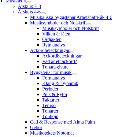
Musikteori
Årskurs F-3
Årskurs 4-6
Musikaliska byggstenar Arbetshäfte åk 4-6
Musiksymboler och Notskrift
Musiksymboler och Notskrift
Vilken är låten
Ordjakten
Rytmanalys
Ackordbeteckningar
Ackordbeteckningar
Vad är ett ackord?
Tonartsgivare
Byggstenar för musik
Formanalys
Klang & Dynamik
Perioder
Puls & Rytm
Taktarter
Tempo
Tonarter
Tonhöjd
Call & Response med Alma Palm
Gehör
Musikotekets Notomat