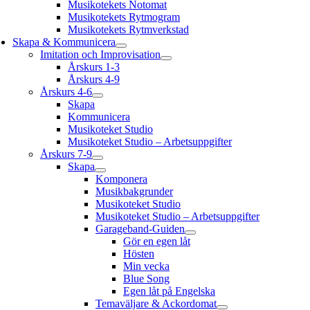
Musikotekets Notomat
Musikotekets Rytmogram
Musikotekets Rytmverkstad
Skapa & Kommunicera
Imitation och Improvisation
Årskurs 1-3
Årskurs 4-9
Årskurs 4-6
Skapa
Kommunicera
Musikoteket Studio
Musikoteket Studio – Arbetsuppgifter
Årskurs 7-9
Skapa
Komponera
Musikbakgrunder
Musikoteket Studio
Musikoteket Studio – Arbetsuppgifter
Garageband-Guiden
Gör en egen låt
Hösten
Min vecka
Blue Song
Egen låt på Engelska
Temaväljare & Ackordomat