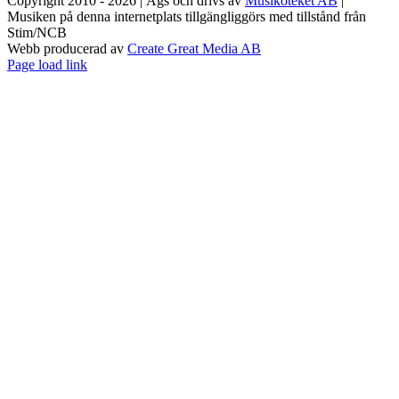
Copyright 2010 - 2026 | Ägs och drivs av
Musikoteket AB
|
Musiken på denna internetplats tillgängliggörs med tillstånd från
Stim/NCB
Webb producerad av
Create Great Media AB
Facebook
Instagram
Page load link
Till
toppen