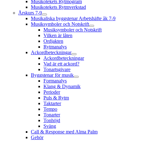
Musikotekets Rytmogram
Musikotekets Rytmverkstad
Årskurs 7-9
Musikaliska byggstenar Arbetshäfte åk 7-9
Musiksymboler och Notskrift
Musiksymboler och Notskrift
Vilken är låten
Ordjakten
Rytmanalys
Ackordbeteckningar
Ackordbeteckningar
Vad är ett ackord?
Tonartsgivare
Byggstenar för musik
Formanalys
Klang & Dynamik
Perioder
Puls & Rytm
Taktarter
Tempo
Tonarter
Tonhöjd
Sväng
Call & Response med Alma Palm
Gehör