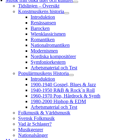
Musik från olika tider och kulturer
Tidslinjen – Översikt
Konstmusikens historia
Introduktion
Renässansen
Barocken
Wienklassicismen
Romantiken
Nationalromantiken
Modernismen
Nordiska kompositörer
Symfoniorkestern
Arbetsmaterial och Test
Populärmusikens Historia
Introduktion
1900-1940 Gospel, Blues & Jazz
1940-1950 R&B & Rock´n Roll
1960-1970 Pop, Hårdrock & Synth
1980-2000 Hiphop & EDM
Arbetsmaterial och Test
Folkmusik & Världsmusik
Svensk Folkmusik
Vad är Schlager?
Musikgenrer
Nationalsånger