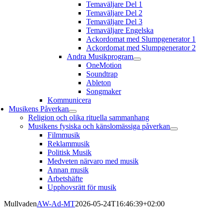
Temaväljare Del 1
Temaväljare Del 2
Temaväljare Del 3
Temaväljare Engelska
Ackordomat med Slumpgenerator 1
Ackordomat med Slumpgenerator 2
Andra Musikprogram
OneMotion
Soundtrap
Ableton
Songmaker
Kommunicera
Musikens Påverkan
Religion och olika rituella sammanhang
Musikens fysiska och känslomässiga påverkan
Filmmusik
Reklammusik
Politisk Musik
Medveten närvaro med musik
Annan musik
Arbetshäfte
Upphovsrätt för musik
Mullvaden
AW-Ad-MT
2026-05-24T16:46:39+02:00