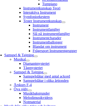
Tumpiano
Instrumentkunskap Teori
Interaktiva Instrument
Symfoniorkestern
Tester Instrumentkunskap
Instrument
Instrumentfamiljer
Slå på instrumentfamiljer
Instrumentcharader
Instrumentballonger
Blandat om instrument
Frågesport Instrumentgrupper
Samspel & Tajming
Musikal
Diamantmysteriet
Tågmysteriet
Samspel & Tajming
Samspelslåtar med antal ackord
Samspelslåtar i olika årtionden
Årskurs F-4
Öva själv
Musikbakgrunder
Melodimusikvideos
Notmaterial