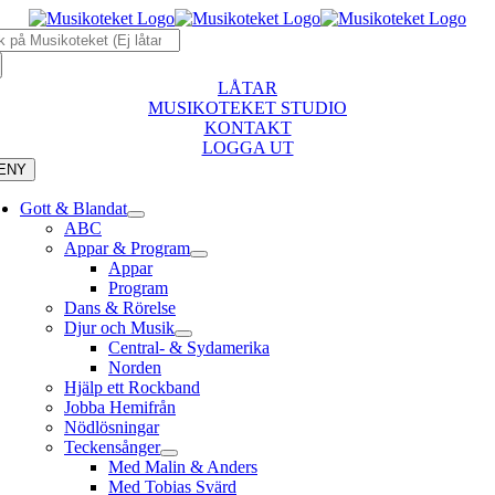
Fortsätt
k
till
r:
innehållet
LÅTAR
MUSIKOTEKET STUDIO
KONTAKT
LOGGA UT
ENY
Gott & Blandat
ABC
Appar & Program
Appar
Program
Dans & Rörelse
Djur och Musik
Central- & Sydamerika
Norden
Hjälp ett Rockband
Jobba Hemifrån
Nödlösningar
Teckensånger
Med Malin & Anders
Med Tobias Svärd