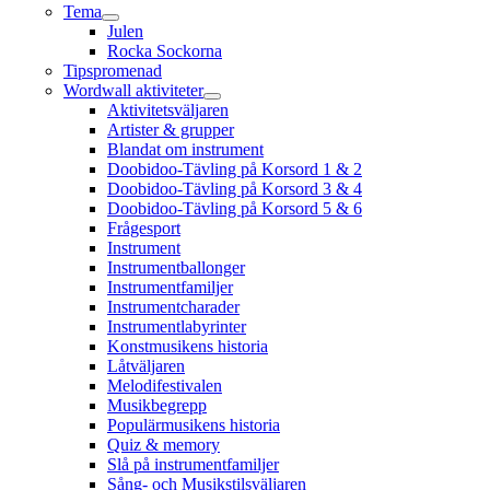
Tema
Julen
Rocka Sockorna
Tipspromenad
Wordwall aktiviteter
Aktivitetsväljaren
Artister & grupper
Blandat om instrument
Doobidoo-Tävling på Korsord 1 & 2
Doobidoo-Tävling på Korsord 3 & 4
Doobidoo-Tävling på Korsord 5 & 6
Frågesport
Instrument
Instrumentballonger
Instrumentfamiljer
Instrumentcharader
Instrumentlabyrinter
Konstmusikens historia
Låtväljaren
Melodifestivalen
Musikbegrepp
Populärmusikens historia
Quiz & memory
Slå på instrumentfamiljer
Sång- och Musikstilsväljaren