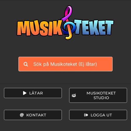
Fortsätt
till
innehållet
Sök
efter:
LÅTAR
MUSIKOTEKET
STUDIO
KONTAKT
LOGGA UT