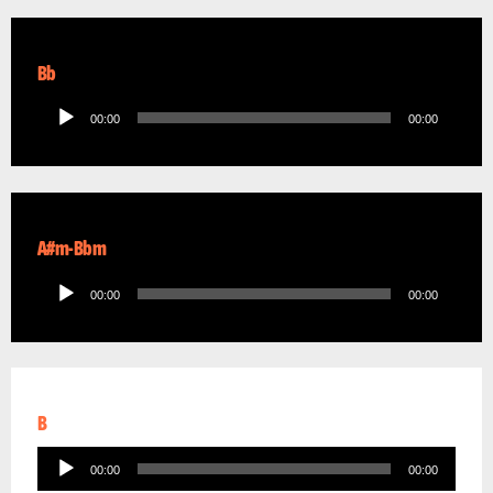
Bb
Audio
00:00
00:00
Player
A#m-Bbm
Audio
00:00
00:00
Player
B
Audio
00:00
00:00
Player