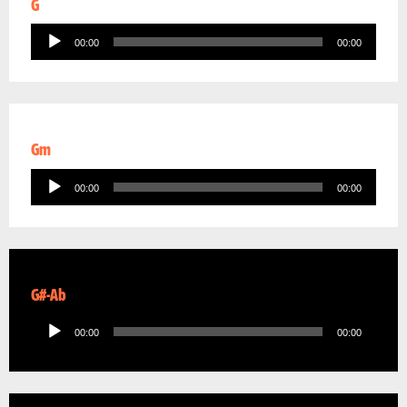
G
Audio
00:00
00:00
Player
Gm
Audio
00:00
00:00
Player
G#-Ab
Audio
00:00
00:00
Player