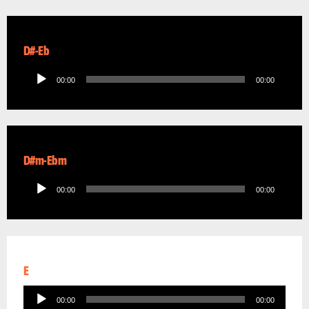
D#-Eb
Audio
00:00
00:00
Player
D#m-Ebm
Audio
00:00
00:00
Player
E
Audio
00:00
00:00
Player