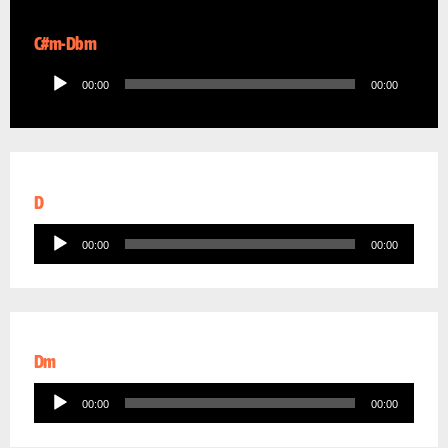
C#m-Dbm
Audio
00:00
00:00
Player
D
Audio
00:00
00:00
Player
Dm
Audio
00:00
00:00
Player