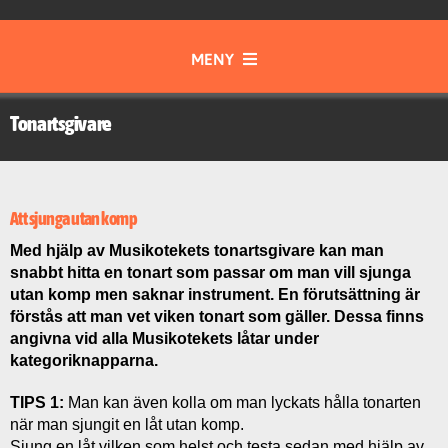
MENY
Gott & Blandat
Tonartsgivare
Instrument
Att sjunga utan komp
Samspel & Tajming
Med hjälp av Musikotekets tonartsgivare kan man
snabbt hitta en tonart som passar om man vill sjunga
utan komp men saknar instrument. En förutsättning är
Musik från olika tider och kulturer
förstås att man vet viken tonart som gäller. Dessa finns
angivna vid alla Musikotekets låtar under
kategoriknapparna.
Musikteori
TIPS 1:
Man kan även kolla om man lyckats hålla tonarten
när man sjungit en låt utan komp.
Skapa & Kommunicera
Sjung en låt vilken som helst och testa sedan med hjälp av