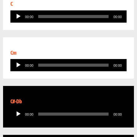
C
Audio
00:00
00:00
Player
Cm
Audio
00:00
00:00
Player
C#-Db
Audio
00:00
00:00
Player