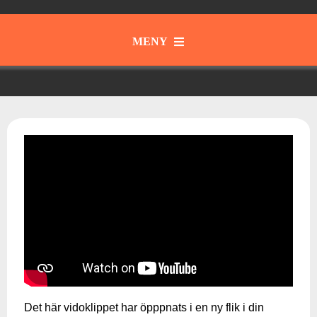
MENY
Gott & Blandat
Instrument
Samspel & Tajming
Musik från olika tider och kulturer
Musikteori
Det här vidoklippet har öpppnats i en ny flik i din
Skapa & Kommunicera