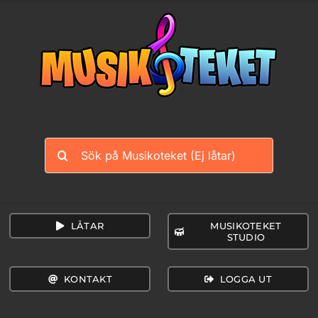
Fortsätt
till
innehållet
Sök
efter:
LÅTAR
MUSIKOTEKET
STUDIO
KONTAKT
LOGGA UT