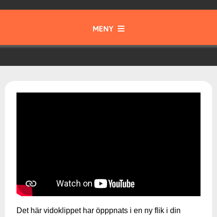
MENY
Gott & Blandat
Instrument
Samspel & Tajming
Musik från olika tider och kulturer
Musikteori
Det här vidoklippet har öpppnats i en ny flik i din
Skapa & Kommunicera