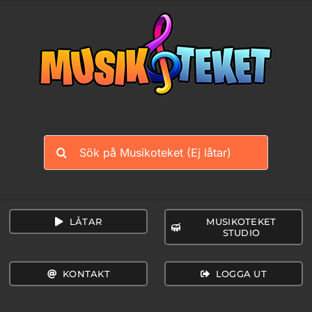
Fortsätt
till
innehållet
Sök
efter:
LÅTAR
MUSIKOTEKET
STUDIO
KONTAKT
LOGGA UT