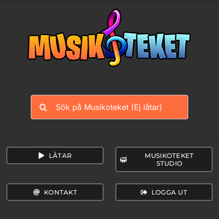
Fortsätt
till
innehållet
Sök
efter:
LÅTAR
MUSIKOTEKET
STUDIO
KONTAKT
LOGGA UT