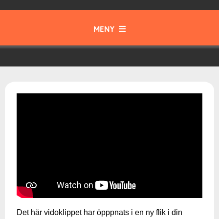
MENY
Gott & Blandat
Instrument
Samspel & Tajming
Musik från olika tider och kulturer
Musikteori
Det här vidoklippet har öpppnats i en ny flik i din
Skapa & Kommunicera