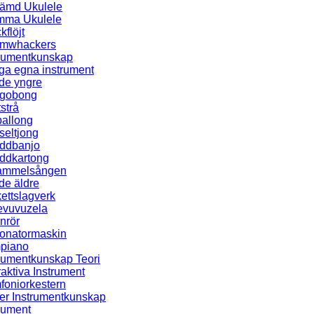
tämd Ukulele
mma Ukulele
kflöjt
mwhackers
trumentkunskap
ga egna instrument
de yngre
gobong
tstrå
ballong
seltjong
ddbanjo
ddkartong
ammelsången
de äldre
ettslagverk
tevuvuzela
nrör
onatormaskin
piano
trumentkunskap Teori
raktiva Instrument
foniorkestern
ter Instrumentkunskap
rument