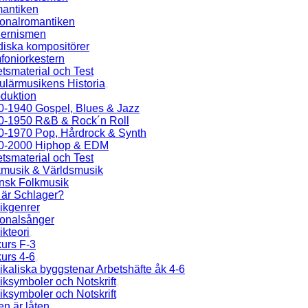
antiken
ionalromantiken
ernismen
diska kompositörer
foniorkestern
tsmaterial och Test
ulärmusikens Historia
oduktion
0-1940 Gospel, Blues & Jazz
0-1950 R&B & Rock´n Roll
0-1970 Pop, Hårdrock & Synth
0-2000 Hiphop & EDM
tsmaterial och Test
kmusik & Världsmusik
nsk Folkmusik
 är Schlager?
ikgenrer
ionalsånger
kteori
urs F-3
urs 4-6
kaliska byggstenar Arbetshäfte åk 4-6
ksymboler och Notskrift
ksymboler och Notskrift
en är låten