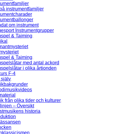
rumentfamiljer
på instrumentfamiljer
trumentcharader
rumentballonger
ndat om instrument
esport Instrumentgrupper
spel & Tajming
ikal
mantmysteriet
mysteriet
spel & Tajming
spelslåtar med antal ackord
pelslåtar i olika årtionden
urs F-4
själv
ikbakgrunder
odimusikvideos
aterial
k från olika tider och kulturer
linjen – Översikt
tmusikens historia
oduktion
ässansen
ocken
nklassicismen