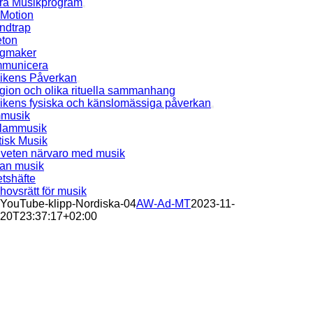
ra Musikprogram
Motion
ndtrap
eton
gmaker
municera
ikens Påverkan
gion och olika rituella sammanhang
ikens fysiska och känslomässiga påverkan
mmusik
lammusik
tisk Musik
veten närvaro med musik
an musik
tshäfte
ovsrätt för musik
YouTube-klipp-Nordiska-04
AW-Ad-MT
2023-11-
20T23:37:17+02:00