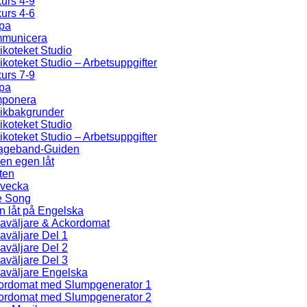
urs 4-9
urs 4-6
pa
municera
koteket Studio
koteket Studio – Arbetsuppgifter
urs 7-9
pa
ponera
ikbakgrunder
koteket Studio
koteket Studio – Arbetsuppgifter
ageband-Guiden
en egen låt
ten
 vecka
e Song
n låt på Engelska
aväljare & Ackordomat
aväljare Del 1
aväljare Del 2
aväljare Del 3
aväljare Engelska
ordomat med Slumpgenerator 1
ordomat med Slumpgenerator 2