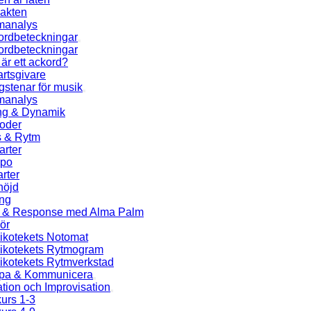
jakten
manalys
ordbeteckningar
ordbeteckningar
är ett ackord?
rtsgivare
stenar för musik
manalys
ng & Dynamik
ioder
s & Rytm
arter
po
rter
höjd
ng
l & Response med Alma Palm
ör
ikotekets Notomat
ikotekets Rytmogram
ikotekets Rytmverkstad
pa & Kommunicera
ation och Improvisation
urs 1-3