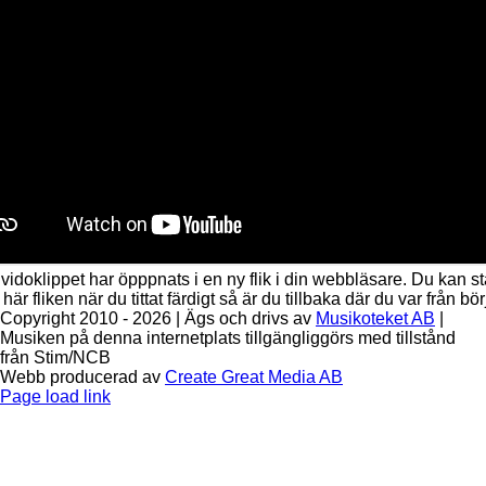
 vidoklippet har öpppnats i en ny flik i din webbläsare. Du kan s
här fliken när du tittat färdigt så är du tillbaka där du var från bör
Copyright 2010 - 2026 | Ägs och drivs av
Musikoteket AB
|
Musiken på denna internetplats tillgängliggörs med tillstånd
från Stim/NCB
Webb producerad av
Create Great Media AB
Facebook
Instagram
Page load link
Till
toppen