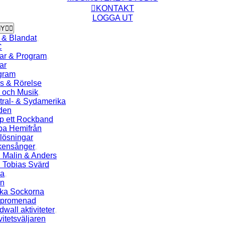
KONTAKT
LOGGA UT
NY
 & Blandat
C
ar & Program
ar
gram
s & Rörelse
r och Musik
tral- & Sydamerika
den
lp ett Rockband
ba Hemifrån
lösningar
kensånger
 Malin & Anders
 Tobias Svärd
a
en
ka Sockorna
spromenad
wall aktiviteter
vitetsväljaren