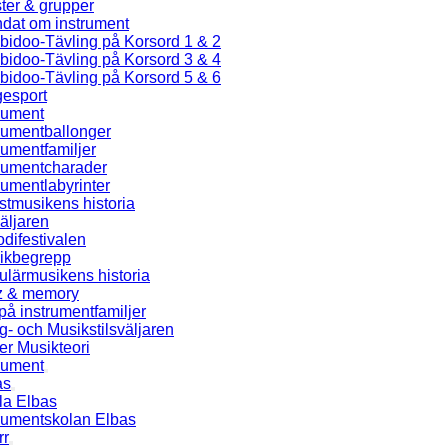
ster & grupper
ndat om instrument
bidoo-Tävling på Korsord 1 & 2
bidoo-Tävling på Korsord 3 & 4
bidoo-Tävling på Korsord 5 & 6
gesport
rument
rumentballonger
rumentfamiljer
trumentcharader
rumentlabyrinter
tmusikens historia
äljaren
difestivalen
ikbegrepp
lärmusikens historia
z & memory
på instrumentfamiljer
- och Musikstilsväljaren
er Musikteori
rument
as
la Elbas
trumentskolan Elbas
rr