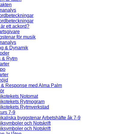
jakten
manalys
ordbeteckningar
ordbeteckningar
är ett ackord?
rtsgivare
stenar för musik
manalys
ng & Dynamik
ioder
s & Rytm
arter
po
rter
höjd
l & Response med Alma Palm
ör
ikotekets Notomat
ikotekets Rytmogram
ikotekets Rytmverkstad
urs 7-9
kaliska byggstenar Arbetshäfte åk 7-9
ksymboler och Notskrift
ksymboler och Notskrift
en är låten