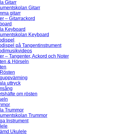
a Gitarr
rumentskolan Gitarr
mma gitarr
er – Gitarrackord
board
la Keyboard
trumentskolan Keyboard
odispel
odispel på Tangentinstrument
odimusikvideos
er – Tangenter, Ackord och Noter
ten & Hörseln
ten
Rösten
guppvärming
la uttryck
msång
tshäfte om rösten
seln
mmor
la Trummor
trumentskolan Trummor
ga Instrument
lele
tämd Ukulele