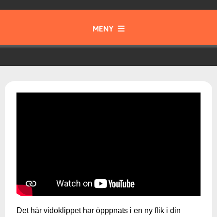
MENY
Gott & Blandat
Instrument
Samspel & Tajming
Musik från olika tider och kulturer
Musikteori
Det här vidoklippet har öpppnats i en ny flik i din
Skapa & Kommunicera