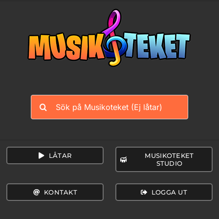
Fortsätt
till
innehållet
Sök
efter:
LÅTAR
MUSIKOTEKET
STUDIO
KONTAKT
LOGGA UT