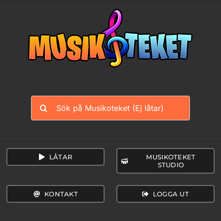
Fortsätt
till
innehållet
Sök
efter:
LÅTAR
MUSIKOTEKET
STUDIO
KONTAKT
LOGGA UT