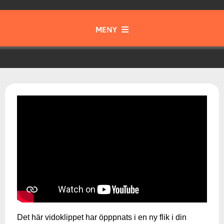
MENY
Gott & Blandat
Instrument
Samspel & Tajming
Musik från olika tider och kulturer
Musikteori
Det här vidoklippet har öpppnats i en ny flik i din
Skapa & Kommunicera