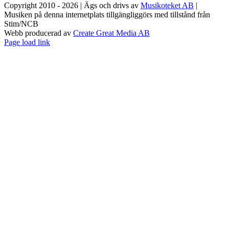
Copyright 2010 - 2026 | Ägs och drivs av
Musikoteket AB
|
Musiken på denna internetplats tillgängliggörs med tillstånd från
Stim/NCB
Webb producerad av
Create Great Media AB
Facebook
Instagram
Page load link
Till
toppen