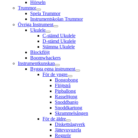
Hörseln
Trummor
Spela Trummor
Instrumentskolan Trummor
Övriga Instrument
Ukulele
C-stämd Ukulele
D-stämd Ukulele
Stämma Ukulele
Blockflöjt
Boomwhackers
Instrumentkunskap
Bygga egna instrument
För de yngre
Bongobong
Flöjtstrå
Pipballong
Rasseltjong
Snoddbanjo
Snoddkartong
Skrammelsången
För de äldre
Diskettslagverk
Jättevuvuzela
Regnrör