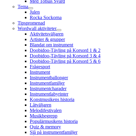
Med Tobias Svärd
Tema
Julen
Rocka Sockorna
Tipspromenad
Wordwall aktiviteter
Aktivitetsväljaren
Artister & grupper
Blandat om instrument
Doobidoo-Tävling på Korsord 1 & 2
Doobidoo-Tävling på Korsord 3 & 4
Doobidoo-Tävling på Korsord 5 & 6
Frågesport
Instrument
Instrumentballonger
Instrumentfamiljer
Instrumentcharader
Instrumentlabyrinter
Konstmusikens historia
Låtväljaren
Melodifestivalen
Musikbegrepp
Populärmusikens historia
Quiz & memory
Slå på instrumentfamiljer