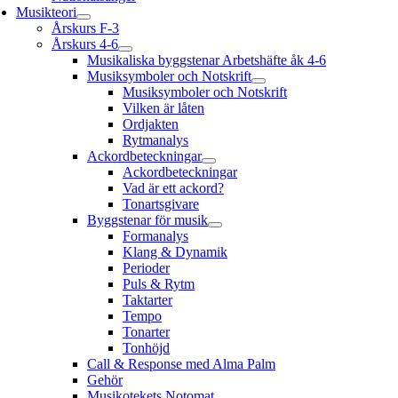
Musikteori
Årskurs F-3
Årskurs 4-6
Musikaliska byggstenar Arbetshäfte åk 4-6
Musiksymboler och Notskrift
Musiksymboler och Notskrift
Vilken är låten
Ordjakten
Rytmanalys
Ackordbeteckningar
Ackordbeteckningar
Vad är ett ackord?
Tonartsgivare
Byggstenar för musik
Formanalys
Klang & Dynamik
Perioder
Puls & Rytm
Taktarter
Tempo
Tonarter
Tonhöjd
Call & Response med Alma Palm
Gehör
Musikotekets Notomat