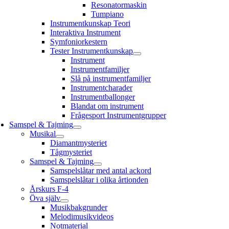
Resonatormaskin
Tumpiano
Instrumentkunskap Teori
Interaktiva Instrument
Symfoniorkestern
Tester Instrumentkunskap
Instrument
Instrumentfamiljer
Slå på instrumentfamiljer
Instrumentcharader
Instrumentballonger
Blandat om instrument
Frågesport Instrumentgrupper
Samspel & Tajming
Musikal
Diamantmysteriet
Tågmysteriet
Samspel & Tajming
Samspelslåtar med antal ackord
Samspelslåtar i olika årtionden
Årskurs F-4
Öva själv
Musikbakgrunder
Melodimusikvideos
Notmaterial