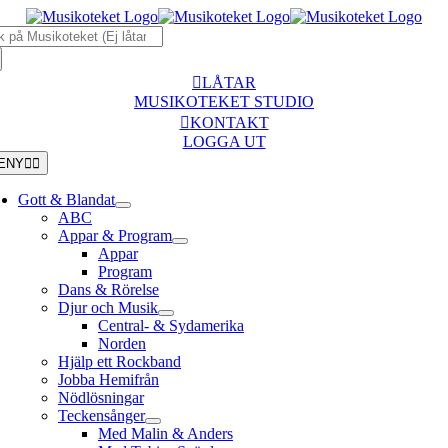
Fortsätt
k
till
r:
innehållet
LÅTAR
MUSIKOTEKET STUDIO
KONTAKT
LOGGA UT
ENY
Gott & Blandat
ABC
Appar & Program
Appar
Program
Dans & Rörelse
Djur och Musik
Central- & Sydamerika
Norden
Hjälp ett Rockband
Jobba Hemifrån
Nödlösningar
Teckensånger
Med Malin & Anders