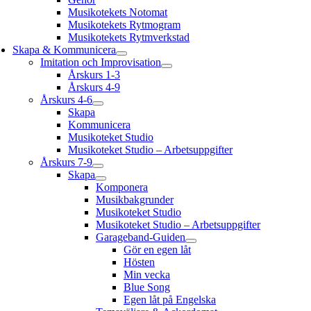
Musikotekets Notomat
Musikotekets Rytmogram
Musikotekets Rytmverkstad
Skapa & Kommunicera
Imitation och Improvisation
Årskurs 1-3
Årskurs 4-9
Årskurs 4-6
Skapa
Kommunicera
Musikoteket Studio
Musikoteket Studio – Arbetsuppgifter
Årskurs 7-9
Skapa
Komponera
Musikbakgrunder
Musikoteket Studio
Musikoteket Studio – Arbetsuppgifter
Garageband-Guiden
Gör en egen låt
Hösten
Min vecka
Blue Song
Egen låt på Engelska