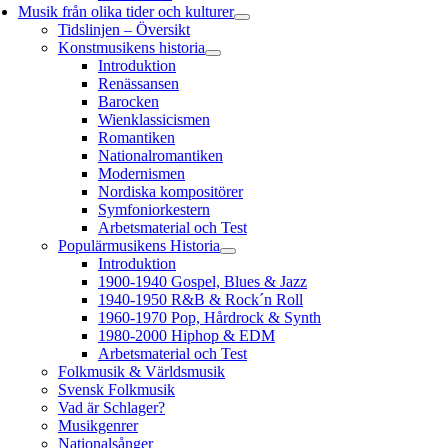
Musik från olika tider och kulturer
Tidslinjen – Översikt
Konstmusikens historia
Introduktion
Renässansen
Barocken
Wienklassicismen
Romantiken
Nationalromantiken
Modernismen
Nordiska kompositörer
Symfoniorkestern
Arbetsmaterial och Test
Populärmusikens Historia
Introduktion
1900-1940 Gospel, Blues & Jazz
1940-1950 R&B & Rock´n Roll
1960-1970 Pop, Hårdrock & Synth
1980-2000 Hiphop & EDM
Arbetsmaterial och Test
Folkmusik & Världsmusik
Svensk Folkmusik
Vad är Schlager?
Musikgenrer
Nationalsånger