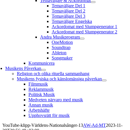
Temaväljare & Ackordomat
Temaväljare Del 1
Temaväljare Del 2
Temaväljare Del 3
Temaväljare Engelska
Ackordomat med Slumpgenerator 1
Ackordomat med Slumpgenerator 2
Andra Musikprogram
OneMotion
Soundtrap
Ableton
Songmaker
Kommunicera
Musikens Påverkan
Religion och olika rituella sammanhang
Musikens fysiska och känslomässiga påverkan
Filmmusik
Reklammusik
Politisk Musik
Medveten närvaro med musik
Annan musik
Arbetshäfte
Upphovsrätt för musik
YouTube-klipp-Världens-Nationalsånger-13
AW-Ad-MT
2023-11-