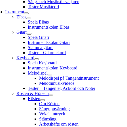
Sång- och Musikstilsväljaren
Tester Musikteori
Instrument
Elbas
Spela Elbas
Instrumentskolan Elbas
Gitarr
Spela Gitarr
Instrumentskolan Gitarr
Stämma gitarr
Tester – Gitarrackord
Keyboard
Spela Keyboard
Instrumentskolan Keyboard
Melodispel
Melodispel på Tangentinstrument
Melodimusikvideos
Tester – Tangenter, Ackord och Noter
Rösten & Hörseln
Rösten
Om Rösten
Sånguppvärming
Vokala uttryck
Stämsång
Arbetshäfte om rösten