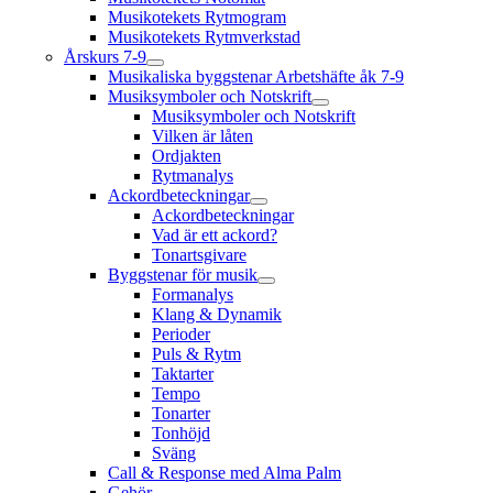
Musikotekets Rytmogram
Musikotekets Rytmverkstad
Årskurs 7-9
Musikaliska byggstenar Arbetshäfte åk 7-9
Musiksymboler och Notskrift
Musiksymboler och Notskrift
Vilken är låten
Ordjakten
Rytmanalys
Ackordbeteckningar
Ackordbeteckningar
Vad är ett ackord?
Tonartsgivare
Byggstenar för musik
Formanalys
Klang & Dynamik
Perioder
Puls & Rytm
Taktarter
Tempo
Tonarter
Tonhöjd
Sväng
Call & Response med Alma Palm
Gehör