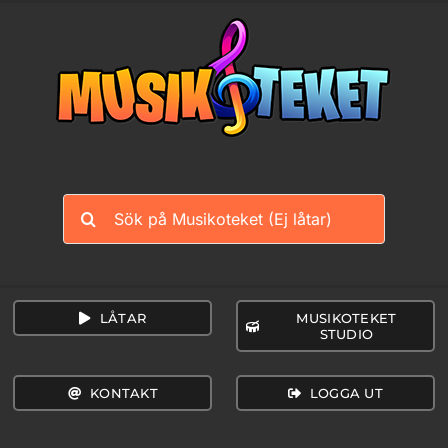
Fortsätt
till
innehållet
Sök
efter:
LÅTAR
MUSIKOTEKET
STUDIO
KONTAKT
LOGGA UT