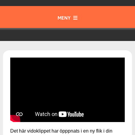
MENY
Gott & Blandat
Instrument
Samspel & Tajming
Musik från olika tider och kulturer
Musikteori
Det här vidoklippet har öpppnats i en ny flik i din
Skapa & Kommunicera