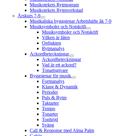
Musikotekets Rytmogram
Musikotekets Rytmverkstad
Årskurs 7-9
Musikaliska byggstenar Arbetshäfte åk 7-9
Musiksymboler och Notskrift
Musiksymboler och Notskrift
Vilken är låten
Ordjakten
Rytmanalys
Ackordbeteckningar
Ackordbeteckningar
Vad är ett ackord?
Tonartsgivare
Byggstenar för musik
Formanalys
Klang & Dynamik
Perioder
Puls & Rytm
Taktarter
Tempo
Tonarter
Tonhöjd
Sväng
Call & Response med Alma Palm
Gehör