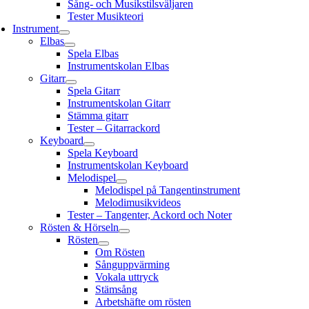
Sång- och Musikstilsväljaren
Tester Musikteori
Instrument
Elbas
Spela Elbas
Instrumentskolan Elbas
Gitarr
Spela Gitarr
Instrumentskolan Gitarr
Stämma gitarr
Tester – Gitarrackord
Keyboard
Spela Keyboard
Instrumentskolan Keyboard
Melodispel
Melodispel på Tangentinstrument
Melodimusikvideos
Tester – Tangenter, Ackord och Noter
Rösten & Hörseln
Rösten
Om Rösten
Sånguppvärming
Vokala uttryck
Stämsång
Arbetshäfte om rösten