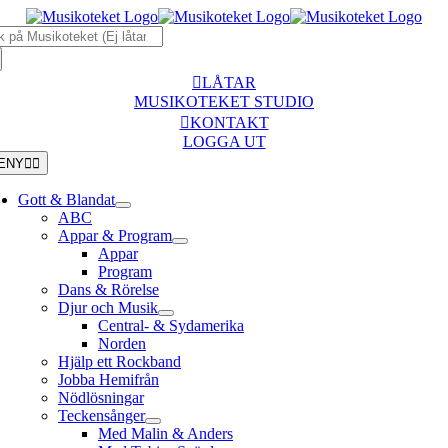
Fortsätt
k
till
r:
innehållet
LÅTAR
MUSIKOTEKET STUDIO
KONTAKT
LOGGA UT
ENY
Gott & Blandat
ABC
Appar & Program
Appar
Program
Dans & Rörelse
Djur och Musik
Central- & Sydamerika
Norden
Hjälp ett Rockband
Jobba Hemifrån
Nödlösningar
Teckensånger
Med Malin & Anders