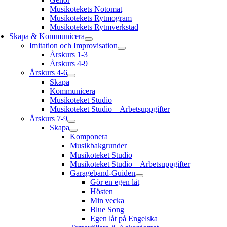
Musikotekets Notomat
Musikotekets Rytmogram
Musikotekets Rytmverkstad
Skapa & Kommunicera
Imitation och Improvisation
Årskurs 1-3
Årskurs 4-9
Årskurs 4-6
Skapa
Kommunicera
Musikoteket Studio
Musikoteket Studio – Arbetsuppgifter
Årskurs 7-9
Skapa
Komponera
Musikbakgrunder
Musikoteket Studio
Musikoteket Studio – Arbetsuppgifter
Garageband-Guiden
Gör en egen låt
Hösten
Min vecka
Blue Song
Egen låt på Engelska