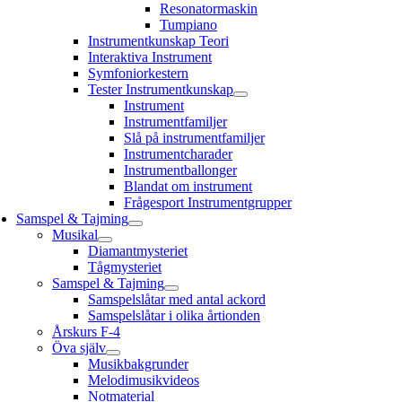
Resonatormaskin
Tumpiano
Instrumentkunskap Teori
Interaktiva Instrument
Symfoniorkestern
Tester Instrumentkunskap
Instrument
Instrumentfamiljer
Slå på instrumentfamiljer
Instrumentcharader
Instrumentballonger
Blandat om instrument
Frågesport Instrumentgrupper
Samspel & Tajming
Musikal
Diamantmysteriet
Tågmysteriet
Samspel & Tajming
Samspelslåtar med antal ackord
Samspelslåtar i olika årtionden
Årskurs F-4
Öva själv
Musikbakgrunder
Melodimusikvideos
Notmaterial