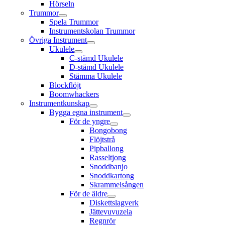
Hörseln
Trummor
Spela Trummor
Instrumentskolan Trummor
Övriga Instrument
Ukulele
C-stämd Ukulele
D-stämd Ukulele
Stämma Ukulele
Blockflöjt
Boomwhackers
Instrumentkunskap
Bygga egna instrument
För de yngre
Bongobong
Flöjtstrå
Pipballong
Rasseltjong
Snoddbanjo
Snoddkartong
Skrammelsången
För de äldre
Diskettslagverk
Jättevuvuzela
Regnrör