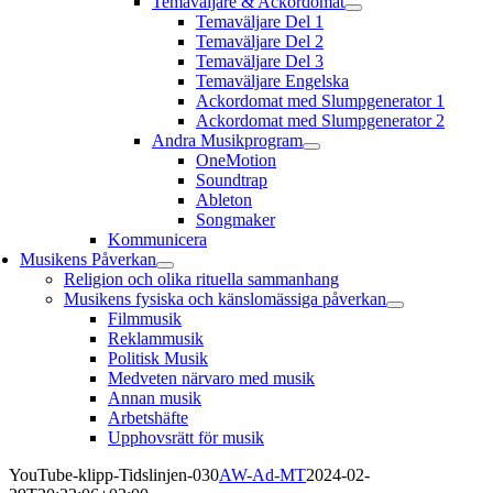
Temaväljare & Ackordomat
Temaväljare Del 1
Temaväljare Del 2
Temaväljare Del 3
Temaväljare Engelska
Ackordomat med Slumpgenerator 1
Ackordomat med Slumpgenerator 2
Andra Musikprogram
OneMotion
Soundtrap
Ableton
Songmaker
Kommunicera
Musikens Påverkan
Religion och olika rituella sammanhang
Musikens fysiska och känslomässiga påverkan
Filmmusik
Reklammusik
Politisk Musik
Medveten närvaro med musik
Annan musik
Arbetshäfte
Upphovsrätt för musik
YouTube-klipp-Tidslinjen-030
AW-Ad-MT
2024-02-