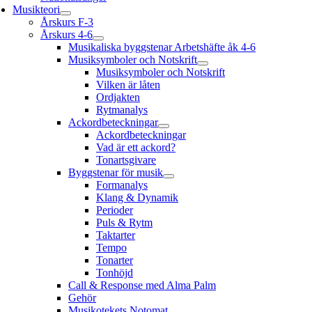
Musikteori
Årskurs F-3
Årskurs 4-6
Musikaliska byggstenar Arbetshäfte åk 4-6
Musiksymboler och Notskrift
Musiksymboler och Notskrift
Vilken är låten
Ordjakten
Rytmanalys
Ackordbeteckningar
Ackordbeteckningar
Vad är ett ackord?
Tonartsgivare
Byggstenar för musik
Formanalys
Klang & Dynamik
Perioder
Puls & Rytm
Taktarter
Tempo
Tonarter
Tonhöjd
Call & Response med Alma Palm
Gehör
Musikotekets Notomat