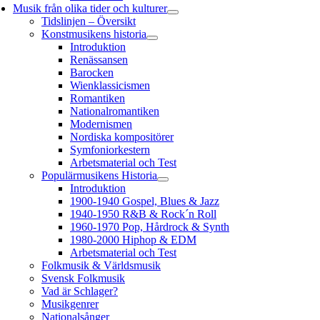
Musik från olika tider och kulturer
Tidslinjen – Översikt
Konstmusikens historia
Introduktion
Renässansen
Barocken
Wienklassicismen
Romantiken
Nationalromantiken
Modernismen
Nordiska kompositörer
Symfoniorkestern
Arbetsmaterial och Test
Populärmusikens Historia
Introduktion
1900-1940 Gospel, Blues & Jazz
1940-1950 R&B & Rock´n Roll
1960-1970 Pop, Hårdrock & Synth
1980-2000 Hiphop & EDM
Arbetsmaterial och Test
Folkmusik & Världsmusik
Svensk Folkmusik
Vad är Schlager?
Musikgenrer
Nationalsånger