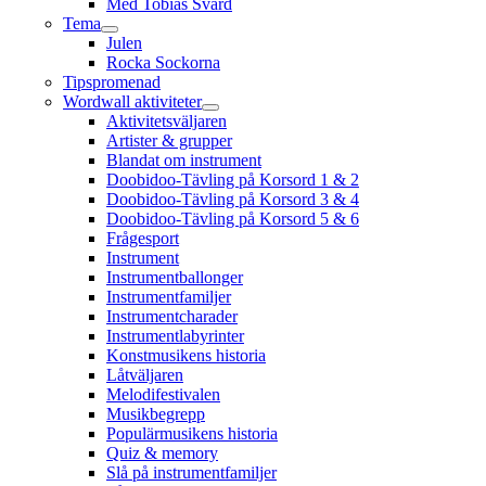
Med Tobias Svärd
Tema
Julen
Rocka Sockorna
Tipspromenad
Wordwall aktiviteter
Aktivitetsväljaren
Artister & grupper
Blandat om instrument
Doobidoo-Tävling på Korsord 1 & 2
Doobidoo-Tävling på Korsord 3 & 4
Doobidoo-Tävling på Korsord 5 & 6
Frågesport
Instrument
Instrumentballonger
Instrumentfamiljer
Instrumentcharader
Instrumentlabyrinter
Konstmusikens historia
Låtväljaren
Melodifestivalen
Musikbegrepp
Populärmusikens historia
Quiz & memory
Slå på instrumentfamiljer