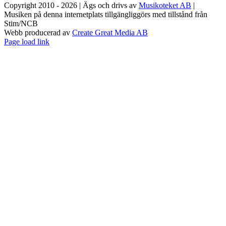
Copyright 2010 - 2026 | Ägs och drivs av
Musikoteket AB
|
Musiken på denna internetplats tillgängliggörs med tillstånd från
Stim/NCB
Webb producerad av
Create Great Media AB
Facebook
Instagram
Page load link
Till
toppen