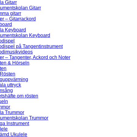
a Gitarr
rumentskolan Gitarr
mma gitarr
er – Gitarrackord
board
la Keyboard
trumentskolan Keyboard
odispel
odispel på Tangentinstrument
odimusikvideos
er – Tangenter, Ackord och Noter
ten & Hörseln
ten
Rösten
guppvärming
la uttryck
msång
tshäfte om rösten
seln
mmor
la Trummor
trumentskolan Trummor
ga Instrument
lele
tämd Ukulele