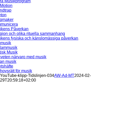
ra Musikprogram
Motion
ndtrap
eton
gmaker
municera
ikens Påverkan
gion och olika rituella sammanhang
ikens fysiska och känslomässiga påverkan
mmusik
lammusik
tisk Musik
veten närvaro med musik
an musik
tshäfte
ovsrätt för musik
YouTube-klipp-Tidslinjen-034
AW-Ad-MT
2024-02-
29T20:59:18+02:00