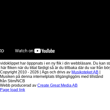
 vidoklippet har öpppnats i en ny flik i din webbläsare. Du kan s
här fliken när du tittat färdigt så är du tillbaka där du var från bör
Copyright 2010 - 2026 | Ägs och drivs av
Musikoteket AB
|
Musiken på denna internetplats tillgängliggörs med tillstånd
från Stim/NCB
Webb producerad av
Create Great Media AB
Facebook
Instagram
Page load link
Till
toppen