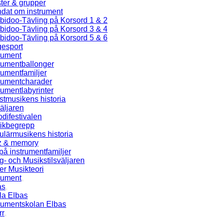
ster & grupper
ndat om instrument
bidoo-Tävling på Korsord 1 & 2
bidoo-Tävling på Korsord 3 & 4
bidoo-Tävling på Korsord 5 & 6
gesport
rument
rumentballonger
rumentfamiljer
trumentcharader
rumentlabyrinter
tmusikens historia
äljaren
difestivalen
ikbegrepp
lärmusikens historia
z & memory
på instrumentfamiljer
- och Musikstilsväljaren
er Musikteori
rument
as
la Elbas
trumentskolan Elbas
rr