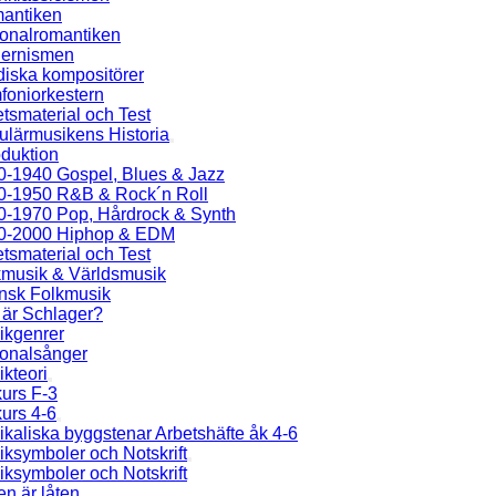
antiken
ionalromantiken
ernismen
diska kompositörer
foniorkestern
tsmaterial och Test
ulärmusikens Historia
oduktion
0-1940 Gospel, Blues & Jazz
0-1950 R&B & Rock´n Roll
0-1970 Pop, Hårdrock & Synth
0-2000 Hiphop & EDM
tsmaterial och Test
kmusik & Världsmusik
nsk Folkmusik
 är Schlager?
ikgenrer
ionalsånger
kteori
urs F-3
urs 4-6
kaliska byggstenar Arbetshäfte åk 4-6
ksymboler och Notskrift
ksymboler och Notskrift
en är låten