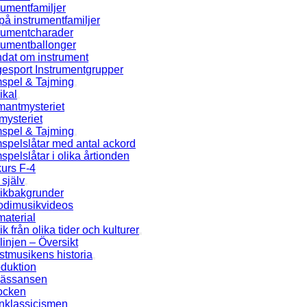
rumentfamiljer
på instrumentfamiljer
trumentcharader
rumentballonger
ndat om instrument
esport Instrumentgrupper
spel & Tajming
ikal
mantmysteriet
mysteriet
spel & Tajming
spelslåtar med antal ackord
pelslåtar i olika årtionden
urs F-4
själv
ikbakgrunder
odimusikvideos
aterial
k från olika tider och kulturer
linjen – Översikt
tmusikens historia
oduktion
ässansen
ocken
nklassicismen