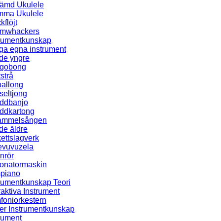
tämd Ukulele
mma Ukulele
kflöjt
mwhackers
trumentkunskap
ga egna instrument
de yngre
gobong
tstrå
ballong
seltjong
ddbanjo
ddkartong
ammelsången
de äldre
ettslagverk
tevuvuzela
nrör
onatormaskin
piano
trumentkunskap Teori
raktiva Instrument
foniorkestern
ter Instrumentkunskap
rument