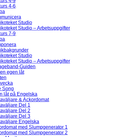
urs 4-9
urs 4-6
pa
municera
koteket Studio
koteket Studio – Arbetsuppgifter
urs 7-9
pa
ponera
ikbakgrunder
koteket Studio
koteket Studio – Arbetsuppgifter
ageband-Guiden
en egen låt
ten
 vecka
e Song
n låt på Engelska
aväljare & Ackordomat
aväljare Del 1
aväljare Del 2
aväljare Del 3
aväljare Engelska
ordomat med Slumpgenerator 1
ordomat med Slumpgenerator 2