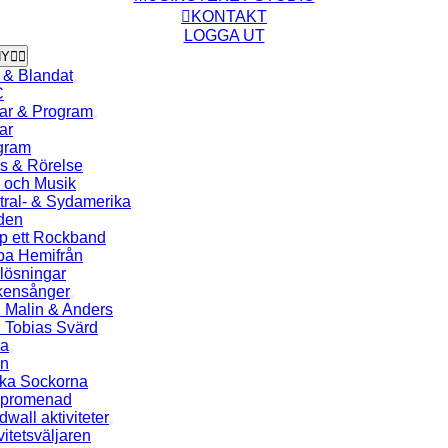
KONTAKT
LOGGA UT
NY
 & Blandat
C
ar & Program
ar
gram
s & Rörelse
r och Musik
tral- & Sydamerika
den
lp ett Rockband
ba Hemifrån
lösningar
kensånger
 Malin & Anders
 Tobias Svärd
a
en
ka Sockorna
spromenad
wall aktiviteter
vitetsväljaren