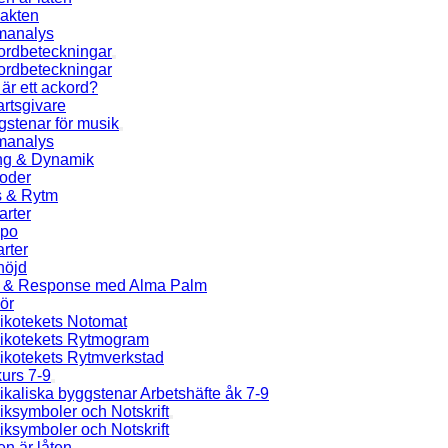
jakten
manalys
ordbeteckningar
ordbeteckningar
är ett ackord?
rtsgivare
stenar för musik
manalys
ng & Dynamik
ioder
s & Rytm
arter
po
rter
höjd
l & Response med Alma Palm
ör
ikotekets Notomat
ikotekets Rytmogram
ikotekets Rytmverkstad
urs 7-9
kaliska byggstenar Arbetshäfte åk 7-9
ksymboler och Notskrift
ksymboler och Notskrift
en är låten