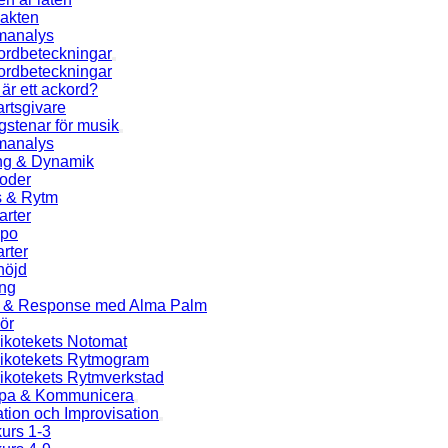
jakten
manalys
ordbeteckningar
ordbeteckningar
är ett ackord?
rtsgivare
stenar för musik
manalys
ng & Dynamik
ioder
s & Rytm
arter
po
rter
höjd
ng
l & Response med Alma Palm
ör
ikotekets Notomat
ikotekets Rytmogram
ikotekets Rytmverkstad
pa & Kommunicera
ation och Improvisation
urs 1-3