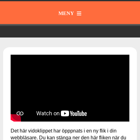
MENY
Gott & Blandat
Instrument
Samspel & Tajming
Musik från olika tider och kulturer
Musikteori
Det här vidoklippet har öpppnats i en ny flik i din
Skapa & Kommunicera
webbläsare. Du kan stänga ner den här fliken när du