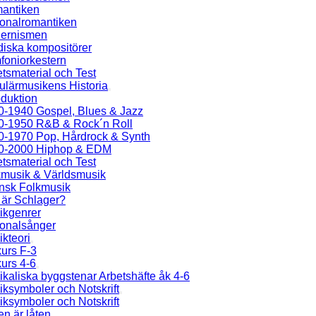
antiken
ionalromantiken
ernismen
diska kompositörer
foniorkestern
tsmaterial och Test
ulärmusikens Historia
oduktion
0-1940 Gospel, Blues & Jazz
0-1950 R&B & Rock´n Roll
0-1970 Pop, Hårdrock & Synth
0-2000 Hiphop & EDM
tsmaterial och Test
kmusik & Världsmusik
nsk Folkmusik
 är Schlager?
ikgenrer
ionalsånger
kteori
urs F-3
urs 4-6
kaliska byggstenar Arbetshäfte åk 4-6
ksymboler och Notskrift
ksymboler och Notskrift
en är låten