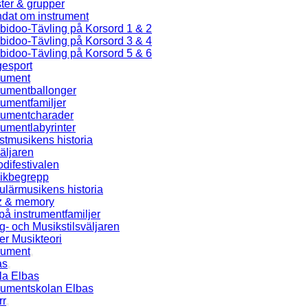
ster & grupper
ndat om instrument
bidoo-Tävling på Korsord 1 & 2
bidoo-Tävling på Korsord 3 & 4
bidoo-Tävling på Korsord 5 & 6
gesport
rument
rumentballonger
rumentfamiljer
trumentcharader
rumentlabyrinter
tmusikens historia
äljaren
difestivalen
ikbegrepp
lärmusikens historia
z & memory
på instrumentfamiljer
- och Musikstilsväljaren
er Musikteori
rument
as
la Elbas
trumentskolan Elbas
rr