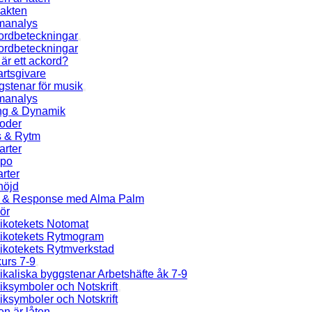
jakten
manalys
ordbeteckningar
ordbeteckningar
är ett ackord?
rtsgivare
stenar för musik
manalys
ng & Dynamik
ioder
s & Rytm
arter
po
rter
höjd
l & Response med Alma Palm
ör
ikotekets Notomat
ikotekets Rytmogram
ikotekets Rytmverkstad
urs 7-9
kaliska byggstenar Arbetshäfte åk 7-9
ksymboler och Notskrift
ksymboler och Notskrift
en är låten