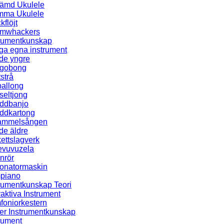
tämd Ukulele
mma Ukulele
kflöjt
mwhackers
trumentkunskap
ga egna instrument
de yngre
gobong
tstrå
ballong
seltjong
ddbanjo
ddkartong
ammelsången
de äldre
ettslagverk
tevuvuzela
nrör
onatormaskin
piano
trumentkunskap Teori
raktiva Instrument
foniorkestern
ter Instrumentkunskap
rument