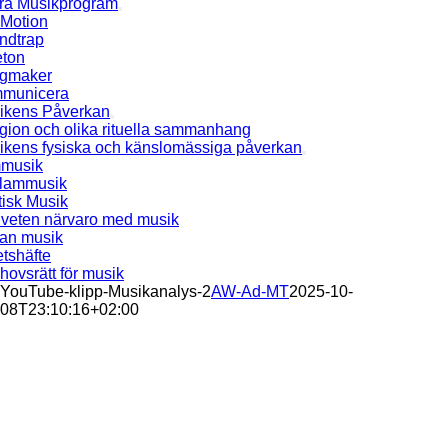
ra Musikprogram
Motion
ndtrap
eton
gmaker
municera
ikens Påverkan
gion och olika rituella sammanhang
ikens fysiska och känslomässiga påverkan
mmusik
lammusik
tisk Musik
veten närvaro med musik
an musik
tshäfte
ovsrätt för musik
YouTube-klipp-Musikanalys-2
AW-Ad-MT
2025-10-
08T23:10:16+02:00