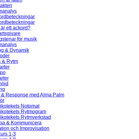
jakten
manalys
ordbeteckningar
ordbeteckningar
är ett ackord?
rtsgivare
stenar för musik
manalys
ng & Dynamik
ioder
s & Rytm
arter
po
rter
höjd
ng
l & Response med Alma Palm
ör
ikotekets Notomat
ikotekets Rytmogram
ikotekets Rytmverkstad
pa & Kommunicera
ation och Improvisation
urs 1-3