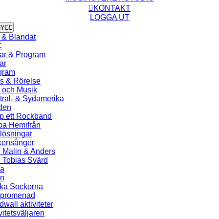
KONTAKT
LOGGA UT
NY
 & Blandat
C
ar & Program
ar
gram
s & Rörelse
r och Musik
tral- & Sydamerika
den
lp ett Rockband
ba Hemifrån
lösningar
kensånger
 Malin & Anders
 Tobias Svärd
a
en
ka Sockorna
spromenad
wall aktiviteter
vitetsväljaren