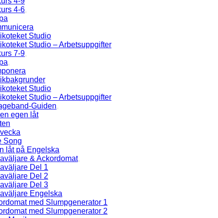
urs 4-9
urs 4-6
pa
municera
koteket Studio
koteket Studio – Arbetsuppgifter
urs 7-9
pa
ponera
ikbakgrunder
koteket Studio
koteket Studio – Arbetsuppgifter
ageband-Guiden
en egen låt
ten
 vecka
e Song
n låt på Engelska
aväljare & Ackordomat
aväljare Del 1
aväljare Del 2
aväljare Del 3
aväljare Engelska
ordomat med Slumpgenerator 1
ordomat med Slumpgenerator 2