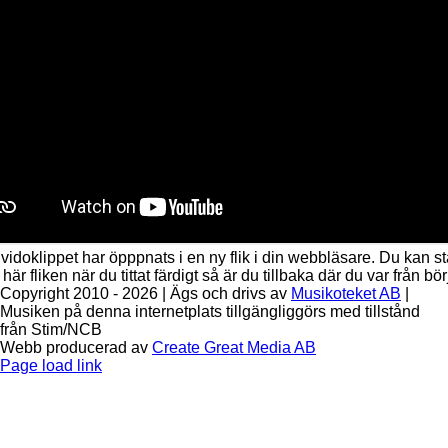
 vidoklippet har öpppnats i en ny flik i din webbläsare. Du kan s
här fliken när du tittat färdigt så är du tillbaka där du var från bör
Copyright 2010 - 2026 | Ägs och drivs av
Musikoteket AB
|
Musiken på denna internetplats tillgängliggörs med tillstånd
från Stim/NCB
Webb producerad av
Create Great Media AB
Facebook
Instagram
Page load link
Till
toppen