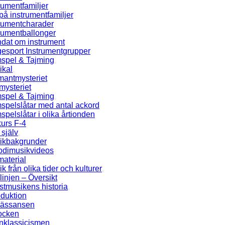
rumentfamiljer
på instrumentfamiljer
trumentcharader
rumentballonger
ndat om instrument
esport Instrumentgrupper
spel & Tajming
ikal
mantmysteriet
mysteriet
spel & Tajming
spelslåtar med antal ackord
pelslåtar i olika årtionden
urs F-4
själv
ikbakgrunder
odimusikvideos
aterial
k från olika tider och kulturer
linjen – Översikt
tmusikens historia
oduktion
ässansen
ocken
nklassicismen