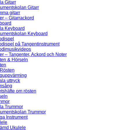
a Gitarr
rumentskolan Gitarr
mma gitarr
er – Gitarrackord
board
la Keyboard
trumentskolan Keyboard
odispel
odispel på Tangentinstrument
odimusikvideos
er – Tangenter, Ackord och Noter
ten & Hörseln
ten
Rösten
guppvärming
la uttryck
msång
tshäfte om rösten
seln
mmor
la Trummor
trumentskolan Trummor
ga Instrument
lele
tämd Ukulele