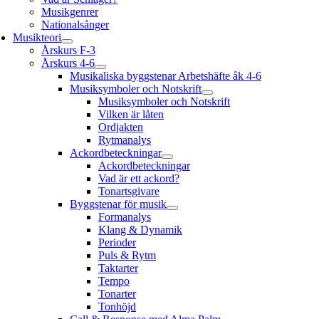
Musikgenrer
Nationalsånger
Musikteori
Årskurs F-3
Årskurs 4-6
Musikaliska byggstenar Arbetshäfte åk 4-6
Musiksymboler och Notskrift
Musiksymboler och Notskrift
Vilken är låten
Ordjakten
Rytmanalys
Ackordbeteckningar
Ackordbeteckningar
Vad är ett ackord?
Tonartsgivare
Byggstenar för musik
Formanalys
Klang & Dynamik
Perioder
Puls & Rytm
Taktarter
Tempo
Tonarter
Tonhöjd