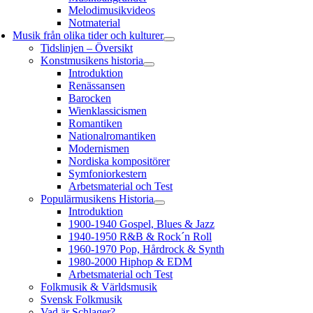
Melodimusikvideos
Notmaterial
Musik från olika tider och kulturer
Tidslinjen – Översikt
Konstmusikens historia
Introduktion
Renässansen
Barocken
Wienklassicismen
Romantiken
Nationalromantiken
Modernismen
Nordiska kompositörer
Symfoniorkestern
Arbetsmaterial och Test
Populärmusikens Historia
Introduktion
1900-1940 Gospel, Blues & Jazz
1940-1950 R&B & Rock´n Roll
1960-1970 Pop, Hårdrock & Synth
1980-2000 Hiphop & EDM
Arbetsmaterial och Test
Folkmusik & Världsmusik
Svensk Folkmusik
Vad är Schlager?