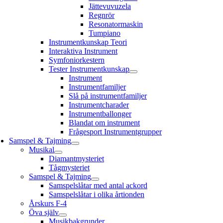
Jättevuvuzela
Regnrör
Resonatormaskin
Tumpiano
Instrumentkunskap Teori
Interaktiva Instrument
Symfoniorkestern
Tester Instrumentkunskap
Instrument
Instrumentfamiljer
Slå på instrumentfamiljer
Instrumentcharader
Instrumentballonger
Blandat om instrument
Frågesport Instrumentgrupper
Samspel & Tajming
Musikal
Diamantmysteriet
Tågmysteriet
Samspel & Tajming
Samspelslåtar med antal ackord
Samspelslåtar i olika årtionden
Årskurs F-4
Öva själv
Musikbakgrunder