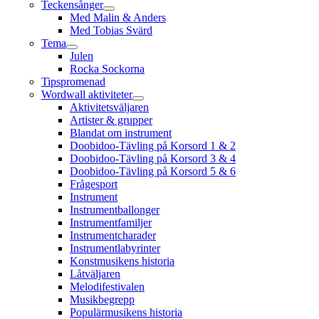
Teckensånger
Med Malin & Anders
Med Tobias Svärd
Tema
Julen
Rocka Sockorna
Tipspromenad
Wordwall aktiviteter
Aktivitetsväljaren
Artister & grupper
Blandat om instrument
Doobidoo-Tävling på Korsord 1 & 2
Doobidoo-Tävling på Korsord 3 & 4
Doobidoo-Tävling på Korsord 5 & 6
Frågesport
Instrument
Instrumentballonger
Instrumentfamiljer
Instrumentcharader
Instrumentlabyrinter
Konstmusikens historia
Låtväljaren
Melodifestivalen
Musikbegrepp
Populärmusikens historia