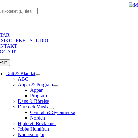
Fortsätt
till
innehållet
n
TAR
SIKOTEKET STUDIO
NTAKT
GGA UT
ENY
Gott & Blandat
ABC
Appar & Program
Appar
Program
Dans & Rörelse
Djur och Musik
Central- & Sydamerika
Norden
Hjälp ett Rockband
Jobba Hemifrån
Nödlösningar