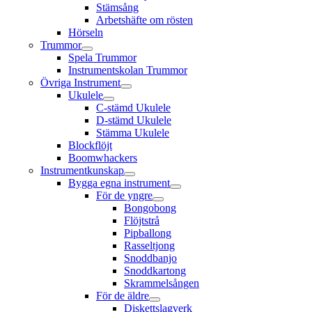
Stämsång
Arbetshäfte om rösten
Hörseln
Trummor
Spela Trummor
Instrumentskolan Trummor
Övriga Instrument
Ukulele
C-stämd Ukulele
D-stämd Ukulele
Stämma Ukulele
Blockflöjt
Boomwhackers
Instrumentkunskap
Bygga egna instrument
För de yngre
Bongobong
Flöjtstrå
Pipballong
Rasseltjong
Snoddbanjo
Snoddkartong
Skrammelsången
För de äldre
Diskettslagverk