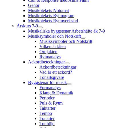
Call & Response med Alma Palm
Gehör
Musikotekets Notomat
Musikotekets Rytmogram
Musikotekets Rytmverkstad
Årskurs 7-9
Musikaliska byggstenar Arbetshäfte åk 7-9
Musiksymboler och Notskrift
Musiksymboler och Notskrift
Vilken är låten
Ordjakten
Rytmanalys
Ackordbeteckningar
Ackordbeteckningar
Vad är ett ackord?
Tonartsgivare
Byggstenar för musik
Formanalys
Klang & Dynamik
Perioder
Puls & Rytm
Taktarter
Tempo
Tonarter
Tonhöjd