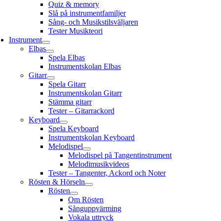
Quiz & memory
Slå på instrumentfamiljer
Sång- och Musikstilsväljaren
Tester Musikteori
Instrument
Elbas
Spela Elbas
Instrumentskolan Elbas
Gitarr
Spela Gitarr
Instrumentskolan Gitarr
Stämma gitarr
Tester – Gitarrackord
Keyboard
Spela Keyboard
Instrumentskolan Keyboard
Melodispel
Melodispel på Tangentinstrument
Melodimusikvideos
Tester – Tangenter, Ackord och Noter
Rösten & Hörseln
Rösten
Om Rösten
Sånguppvärming
Vokala uttryck