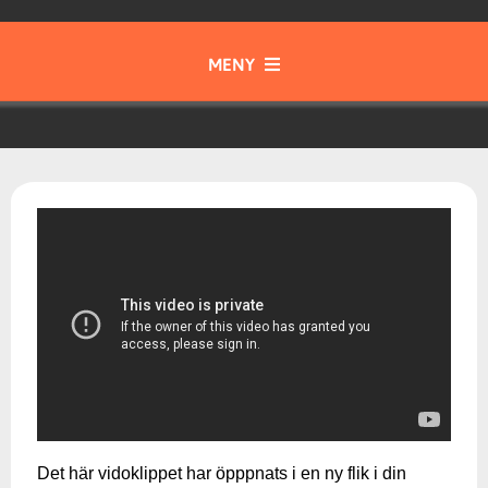
MENY
Gott & Blandat
Instrument
Samspel & Tajming
Musik från olika tider och kulturer
Musikteori
Det här vidoklippet har öpppnats i en ny flik i din
Skapa & Kommunicera