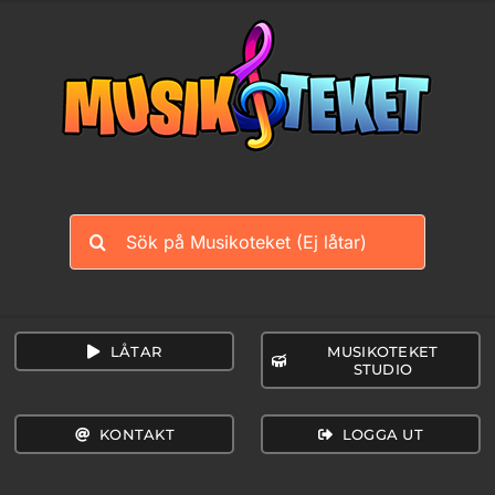
Fortsätt
till
innehållet
Sök
efter:
LÅTAR
MUSIKOTEKET
STUDIO
KONTAKT
LOGGA UT