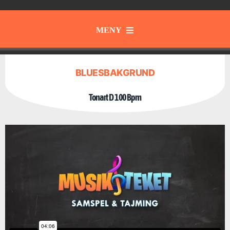
MENY
Gott & Blandat
BLUESBAKGRUND
Instrument
Tonart D 100 Bpm
Samspel & Tajming
Musik från olika tider och kulturer
Musikteori
Skapa & Kommunicera