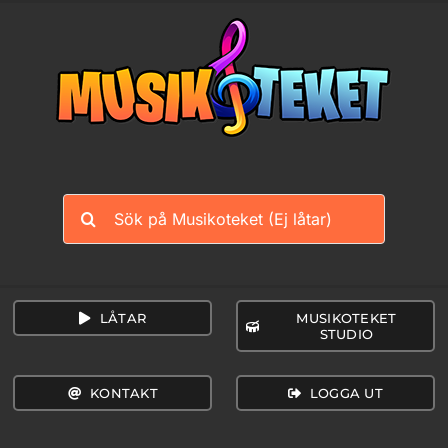
Fortsätt
till
innehållet
Sök
efter:
LÅTAR
MUSIKOTEKET
STUDIO
KONTAKT
LOGGA UT